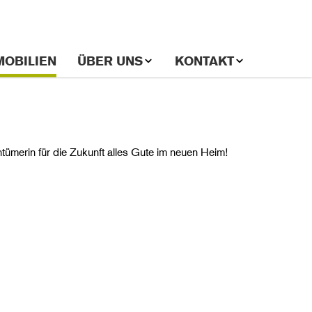
MOBILIEN
ÜBER UNS
KONTAKT
Zeige
Zeige
Subnavigation
Subnavigation
für
für
«Über
«Kontakt»
uns»
ümerin für die Zukunft alles Gute im neuen Heim!